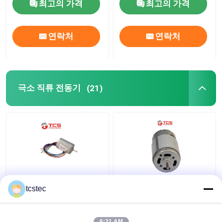
최고의 가격
최고의 가격
연락처
연락처
극소 직류 전동기
(21)
DC 14.4V 작은 극소 직
주문 제작된 붓을 쓸 필
tcstec
류 전동기 6600 Rpm 전
요가 없는 PMDC 390
기 소형 브러시리스 직
12V 극소 작은 직류 전
류 전동기
동기 6500 Rpm 솔
6:31 AM