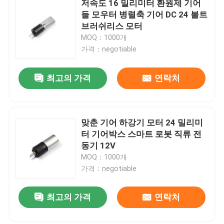
저속도 16 밀리미터 환원제 기어
들 모우터 병렬축 기어 DC 24 볼트
극소 물 펌프
브러쉬리스 모터
MOQ：1000개
가격：negotiable
극소 물 밸브
최고의 가격
연락처
극소 연동 펌프
전자기 펌프
맞춘 기어 하강기 모터 24 밀리미
터 기어박스 스마트 로봇 직류 전
동기 12V
푸쉬 풀 선륜통 전자석
MOQ：1000개
가격：negotiable
최고의 가격
연락처