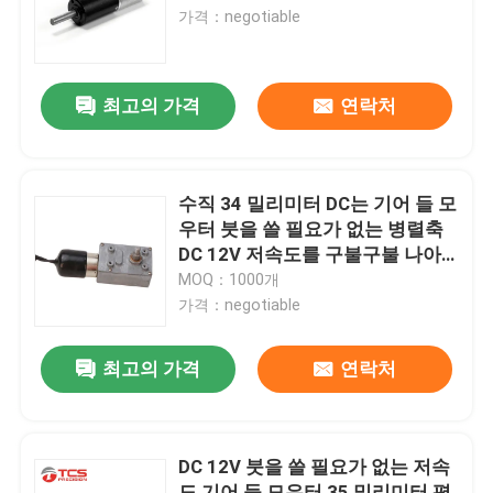
가격：negotiable
우리 에 관한 것
최고의 가격
연락처
공장 투어
품질 관리
수직 34 밀리미터 DC는 기어 들 모
우터 붓을 쓸 필요가 없는 병렬축
DC 12V 저속도를 구불구불 나아
저희와 연락
갑니다
MOQ：1000개
가격：negotiable
뉴스
최고의 가격
연락처
사건
DC 12V 붓을 쓸 필요가 없는 저속
블로그
도 기어 들 모우터 35 밀리미터 평