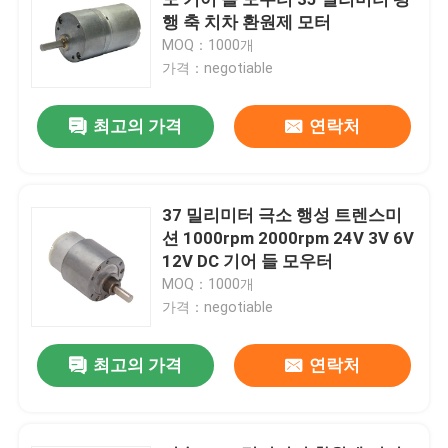
행 축 치차 환원제 모터
MOQ：1000개
인용 을 요청 하십시오
가격：negotiable
극소 공기 펌프
최고의 가격
연락처
극소 진공 펌프
37 밀리미터 극소 행성 트렌스미
션 1000rpm 2000rpm 24V 3V 6V
극소 공기 밸브
12V DC 기어 들 모우터
MOQ：1000개
마사지 의자 공기 펌프
가격：negotiable
최고의 가격
연락처
극소 금속 기어 들 모우터
극소 직류 전동기