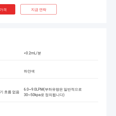
 가격
지금 연락
<0.2mL/분
하얀색
6.0~9.0LPM(부하유량은 일반적으로
기 흐름 없음
30~50kpa로 정의됩니다)