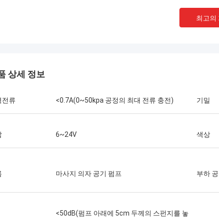
최고의
품 상세 정보
격전류
<0.7A(0~50kpa 공정의 최대 전류 충전)
기밀
압
6~24V
색상
름
마사지 의자 공기 펌프
부하 공
<50dB(펌프 아래에 5cm 두께의 스펀지를 놓