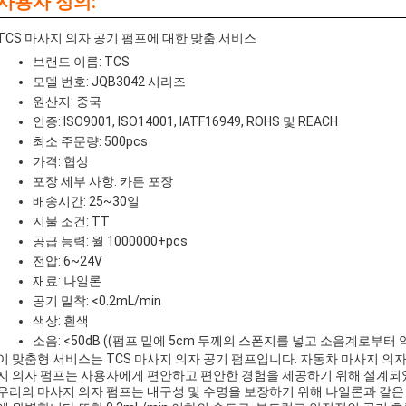
사용자 정의:
TCS 마사지 의자 공기 펌프에 대한 맞춤 서비스
브랜드 이름: TCS
모델 번호: JQB3042 시리즈
원산지: 중국
인증: ISO9001, ISO14001, IATF16949, ROHS 및 REACH
최소 주문량: 500pcs
가격: 협상
포장 세부 사항: 카튼 포장
배송시간: 25~30일
지불 조건: TT
공급 능력: 월 1000000+pcs
전압: 6~24V
재료: 나일론
공기 밀착: <0.2mL/min
색상: 흰색
소음: <50dB ((펌프 밑에 5cm 두께의 스폰지를 넣고 소음계로부터 
이 맞춤형 서비스는 TCS 마사지 의자 공기 펌프입니다. 자동차 마사지 
지 의자 펌프는 사용자에게 편안하고 편안한 경험을 제공하기 위해 설계되
우리의 마사지 의자 펌프는 내구성 및 수명을 보장하기 위해 나일론과 같