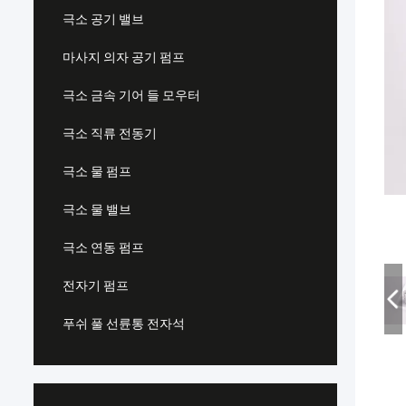
극소 공기 밸브
마사지 의자 공기 펌프
극소 금속 기어 들 모우터
극소 직류 전동기
극소 물 펌프
극소 물 밸브
극소 연동 펌프
전자기 펌프
푸쉬 풀 선륜통 전자석