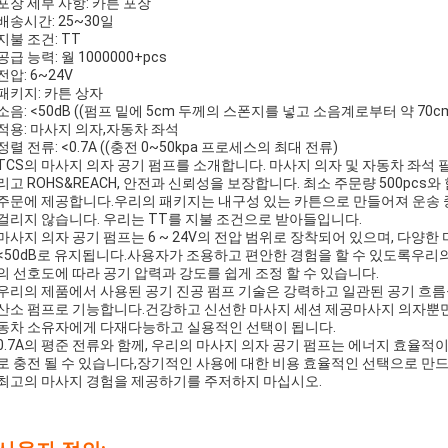
포장 세부 사항: 카튼 포장
배송시간: 25~30일
지불 조건: TT
공급 능력: 월 1000000+pcs
전압: 6~24V
패키지: 카튼 상자
소음: <50dB ((펌프 밑에 5cm 두께의 스폰지를 넣고 소음계로부터 약 70
적용: 마사지 의자,자동차 좌석
정렬 전류: <0.7A ((충전 0~50kpa 프로세스의 최대 전류)
TCS의 마사지 의자 공기 펌프를 소개합니다. 마사지 의자 및 자동차 좌석 필요에
리고 ROHS&REACH, 안전과 신뢰성을 보장합니다. 최소 주문량 500pcs
주문에 제공합니다.우리의 패키지는 내구성 있는 카튼으로 만들어져 운송 중
걸리지 않습니다. 우리는 TT를 지불 조건으로 받아들입니다.
마사지 의자 공기 펌프는 6 ~ 24V의 전압 범위로 장착되어 있으며, 다양
<50dB로 유지됩니다.사용자가 조용하고 편안한 경험을 할 수 있도록우리
의 선호도에 따라 공기 압력과 강도를 쉽게 조정 할 수 있습니다.
우리의 제품에서 사용된 공기 진공 펌프 기술은 강력하고 일관된 공기 흐름
산소 펌프로 기능합니다.건강하고 신선한 마사지 세션 제공마사지 의자뿐만 
동차 소유자에게 다재다능하고 실용적인 선택이 됩니다.
0.7A의 평준 전류와 함께, 우리의 마사지 의자 공기 펌프는 에너지 효율적이고
로 충전 될 수 있습니다,장기적인 사용에 대한 비용 효율적인 선택으로 만
최고의 마사지 경험을 제공하기를 주저하지 마십시오.