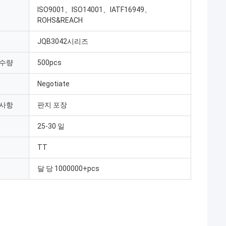
ISO9001、ISO14001、IATF16949、
ROHS&REACH
JQB3042시리즈
 수량
500pcs
Negotiate
 사항
판지 포장
25-30 일
TT
달 당 1000000+pcs