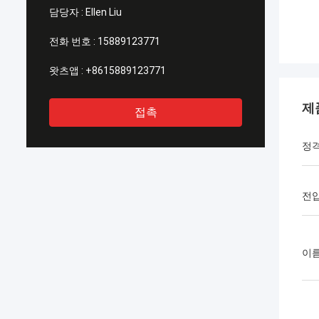
담당자 :
Ellen Liu
전화 번호 :
15889123771
왓츠앱 :
+8615889123771
제
접촉
정
전
이