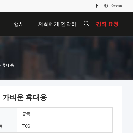
Korean
쇼
행사
저희에게 연락하
견적 요청
십시오
운 휴대용
성 가벼운 휴대용
중국
름
TCS