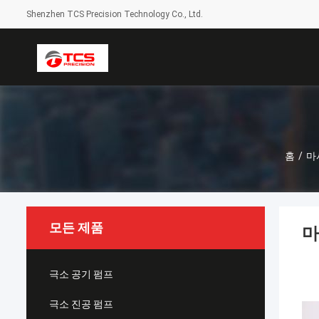
Shenzhen TCS Precision Technology Co., Ltd.
홈
/
마
모든 제품
마
극소 공기 펌프
극소 진공 펌프