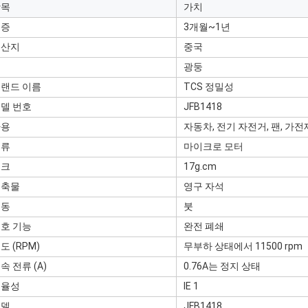
항목
가치
보증
3개월~1년
원산지
중국
광둥
랜드 이름
TCS 정밀성
델 번호
JFB1418
사용
자동차, 전기 자전거, 팬, 가전
종류
마이크로 모터
토크
17g.cm
건축물
영구 자석
변동
붓
호 기능
완전 폐쇄
도 (RPM)
무부하 상태에서 11500 rpm
속 전류 (A)
0.76A는 정지 상태
효율성
IE 1
모델
JFB1418