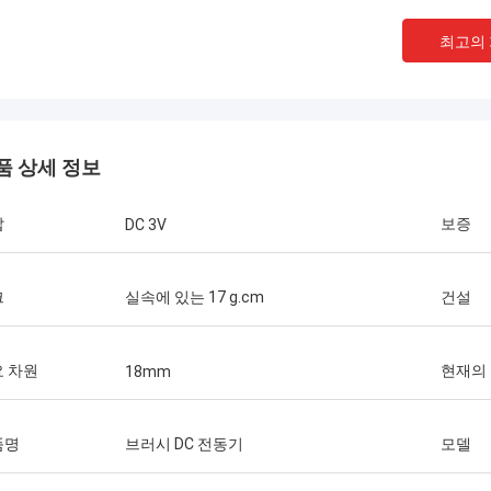
최고의
품 상세 정보
압
보증
DC 3V
크
실속에 있는 17 g.cm
건설
 차원
현재의
18mm
품명
브러시 DC 전동기
모델