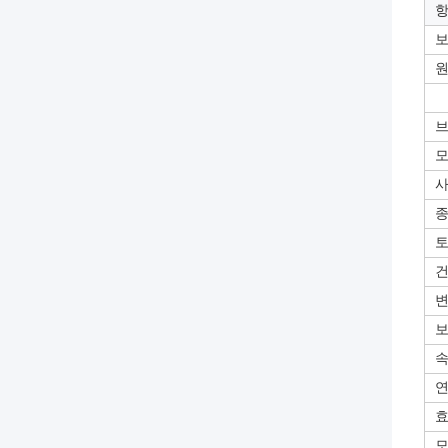
브
모
보
속
연