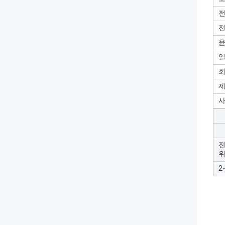
윤
제
사
전
2