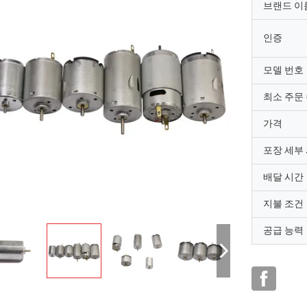
브랜드 이
인증
모델 번호
최소 주문
가격
포장 세부
배달 시간
지불 조건
공급 능력