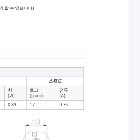
정의 할 수 있습니다)
스탠드
힘
토그
전류
(W)
(g.cm)
(A)
0.33
17
0.76