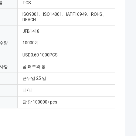
름
TCS
ISO9001、ISO14001、IATF16949、ROHS、
REACH
JFB1418
 수량
10000개
USD0.60 1000PCS
 사항
폼 패드와 통
근무일 25 일
티/티
달 당 100000+pcs