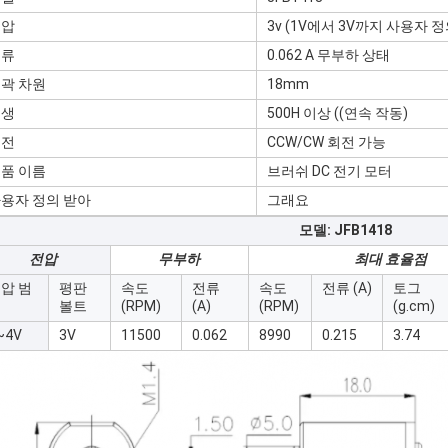
전압
3v (1V에서 3V까지 사용자 
전류
0.062 A 무부하 상태
곽 차원
18mm
일생
500H 이상 ((연속 작동)
회전
CCW/CW 회전 가능
품 이름
브러쉬 DC 전기 모터
용자 정의 받아
그래요
모델: JFB1418
전압
무부하
최대 효율점
압 범
평판
속도
전류
속도
전류 (A)
토그
위
볼트
(RPM)
(A)
(RPM)
(g.cm)
~4V
3V
11500
0.062
8990
0.215
3.74