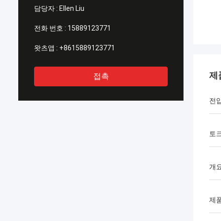
담당자 :
Ellen Liu
전화 번호 :
15889123771
왓츠앱 :
+8615889123771
제
접촉
전
토
개요
제