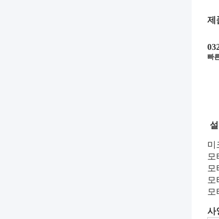
제
0
빠른
설
미
모
모
모
모
사