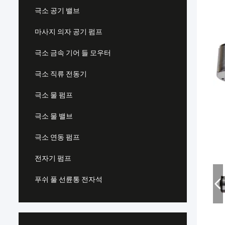
극소 공기 밸브
마사지 의자 공기 펌프
극소 금속 기어 들 모우터
극소 직류 전동기
극소 물 펌프
극소 물 밸브
극소 연동 펌프
전자기 펌프
푸쉬 풀 선륜통 전자석