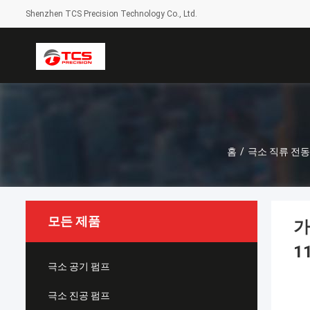
Shenzhen TCS Precision Technology Co., Ltd.
홈
/
극소 직류 전
모든 제품
가
1
극소 공기 펌프
극소 진공 펌프