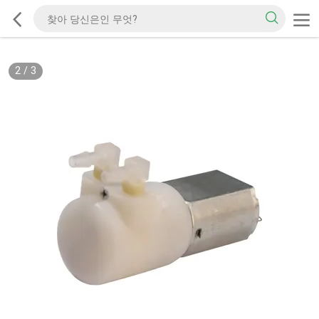
2
/
3