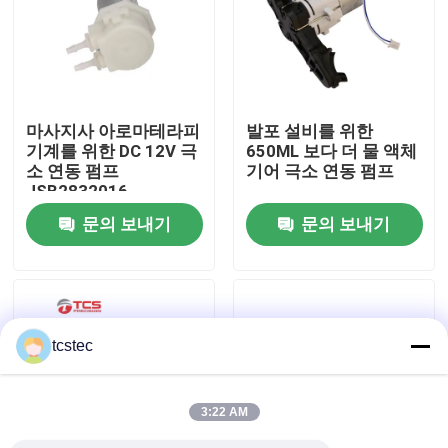
우리 에 관한 것
공장 투어
마사지사 아로마테라피
발포 설비를 위한
기계를 위한 DC 12V 극
650ML 보다 더 물 액체
소 연동 펌프
기어 극소 연동 펌프
품질 관리
JSB2832016
문의 보내기
문의 보내기
저희와 연락
뉴스
tcstec
사건
3:22 AM
블로그