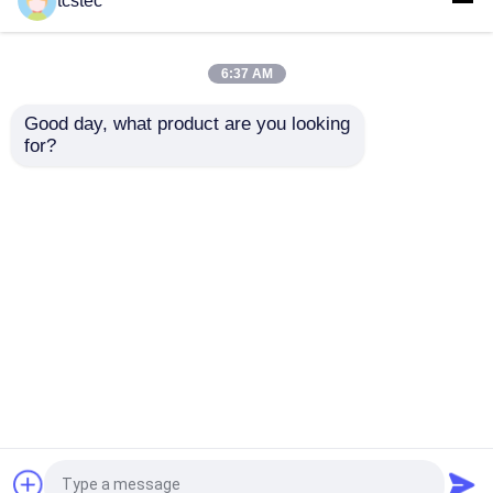
tcstec
우리 에 관한 것
6:37 AM
Good day, what product are you looking 
공장 투어
for?
흰색 나일론 마사지 의자 공
0.5kg 마사지 의자 공기 펌
기 펌프 6.0-9.0LPM의 무부
프 고압 구제 구조와 최대 압
하 공기 흐름
력 80Kpa
품질 관리
문의 보내기
문의 보내기
저희와 연락
뉴스
홈
사이트맵
연락처
Desktop Site
사이트맵
개인정보 보호 정책
사건
품질
극소 공기 펌프
중국 공장.Copyright © 2026
블로그
Shenzhen TCS Precision Technology Co., Ltd.. All